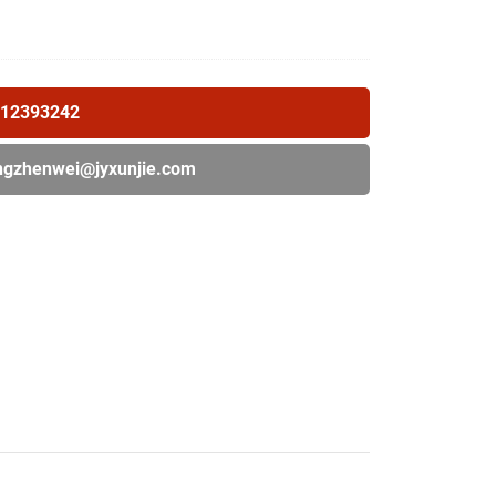
12393242
gzhenwei@jyxunjie.com