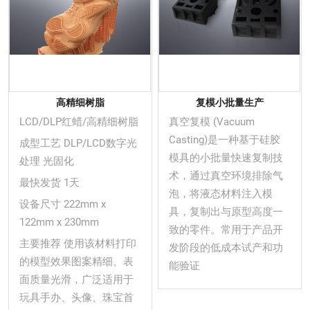
高精细树脂
复模小批量生产
LCD/DLP红蜡/高精细树脂
真空复模 (Vacuum
Casting)是一种基于硅胶
成型工艺 DLP/LCD数字光
模具的小批量快速复制技
处理 光固化
术，通过真空环境排除气
最快发货 1天
泡，将液态材料注入模
设备尺寸 222mm x
具，复制出与原型高度一
122mm x 230mm
致的零件。常用于产品开
主要推荐 使用该材料打印
发阶段的低成本试产和功
的模型效果图案精细、表
能验证
面质量光滑，广泛适用于
玩具手办、头像、珠宝首