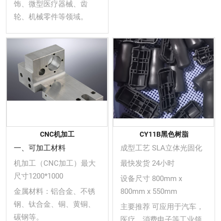
饰、微型医疗器械、齿
轮、机械零件等领域。
CNC机加工
CY11B黑色树脂
一、可加工材料
成型工艺 SLA立体光固化
机加工（CNC加工）最大
最快发货 24小时
尺寸1200*1000
设备尺寸 800mm x
金属材料：铝合金、不锈
800mm x 550mm
钢、钛合金、铜、黄铜、
主要推荐 可应用于汽车，
碳钢等。
医疗，消费电子等工业领