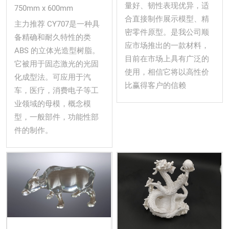
量好、韧性表现优异，适
750mm x 600mm
合直接制作展示模型、精
主力推荐 CY707是一种具
密零件原型。是我公司顺
备精确和耐久特性的类
应市场推出的一款材料，
ABS 的立体光造型树脂。
目前在市场上具有广泛的
它被用于固态激光的光固
使用，相信它将以高性价
化成型法。可应用于汽
比赢得客户的信赖
车，医疗，消费电子等工
业领域的母模，概念模
型，一般部件，功能性部
件的制作。