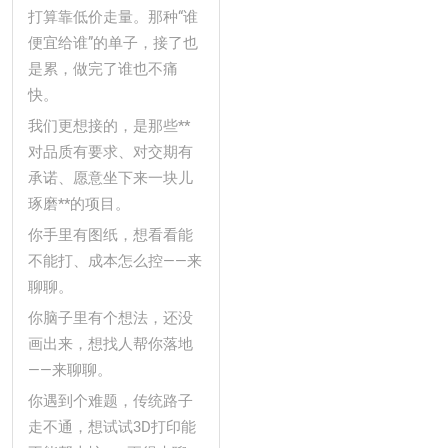
打算靠低价走量。那种“谁
便宜给谁”的单子，接了也
是累，做完了谁也不痛
快。
我们更想接的，是那些**
对品质有要求、对交期有
承诺、愿意坐下来一块儿
琢磨**的项目。
你手里有图纸，想看看能
不能打、成本怎么控——来
聊聊。
你脑子里有个想法，还没
画出来，想找人帮你落地
——来聊聊。
你遇到个难题，传统路子
走不通，想试试3D打印能