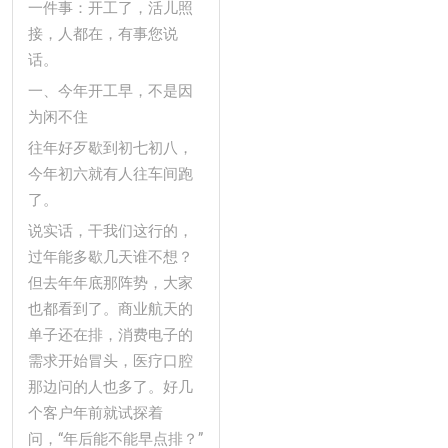
一件事：开工了，活儿照
接，人都在，有事您说
话。
一、今年开工早，不是因
为闲不住
往年好歹歇到初七初八，
今年初六就有人往车间跑
了。
说实话，干我们这行的，
过年能多歇几天谁不想？
但去年年底那阵势，大家
也都看到了。商业航天的
单子还在排，消费电子的
需求开始冒头，医疗口腔
那边问的人也多了。好几
个客户年前就试探着
问，“年后能不能早点排？”