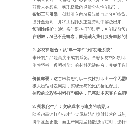
颠覆人类想象，实现极致的轻量化与性能提升。
智能工艺引擎
：创毅引入的AI系统能自动分析模
提升至新高，并将工程师从重复劳动中解放出来。
预测性维护
：通过实时监控打印过程，AI能提前预
在创毅，AI已不是概念，而是融入我们服务血脉的
2. 多材料融合：从“单一零件”到“功能系统”
未来的产品是高度集成的系统。全彩多材料3D打
刚性塑料、透明树脂）的材料无缝结合，并赋予数
价值颠覆
：这意味着您可以一次性打印出
一个无需
极大压缩研发周期，实现无与伦比的验证深度。
创毅的全彩多材料打印服务，已帮助多家客户在消费
3. 规模化生产：突破成本与速度的临界点
随着超高速打印技术与金属粘结剂喷射技术的成熟
持平甚至更低，而生产周期呈指数级缩短时，选择