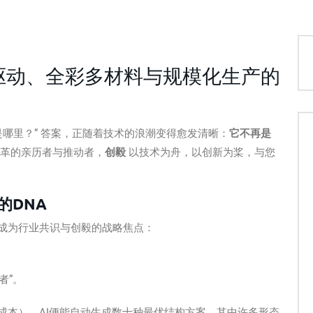
I驱动、全彩多材料与规模化生产的
是哪里？” 答案，正随着技术的浪潮变得愈发清晰：
它不再是
革的亲历者与推动者，
创毅
以技术为舟，以创新为桨，与您
的DNA
成为行业共识与创毅的战略焦点：
者”。
成本），AI便能自动生成数十种最优结构方案，其中许多形态